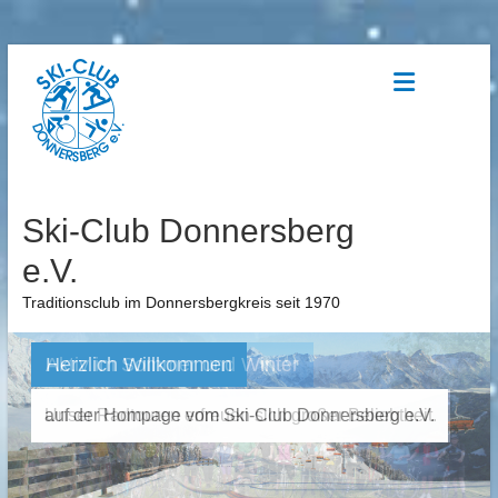
Zum
Inhalt
springen
Ski-Club Donnersberg
e.V.
Traditionsclub im Donnersbergkreis seit 1970
Herzlich Willkommen
Aktiv im Sommer und Winter
auf der Hompage vom Ski-Club Donnersberg e.V.
Unser Radtouren erfreuen sich großer Beliebtheit.