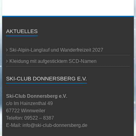
AKTUELLES
Ski-Alpin-Langlauf und Wanderfreizeit 2027
Kleidung mit aufgesticktem SCD-Namen
SKI-CLUB DONNERSBERG E.V.
Ski-Club Donnersberg e.V.
c/o Im Hainzenthal 49
67722 Winnweiler
Telefon: 09522 – 8387
E-Mail: info@ski-club-donnersberg.de